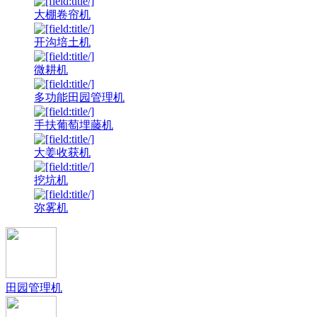
大棚卷帘机
开沟培土机
微耕机
多功能田园管理机
手扶葡萄埋藤机
大姜收获机
挖坑机
弥雾机
田园管理机