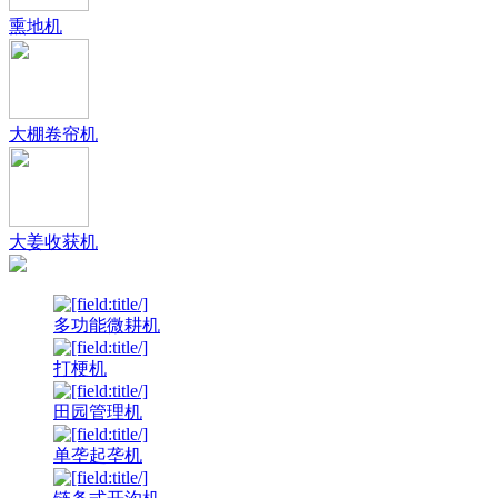
熏地机
大棚卷帘机
大姜收获机
多功能微耕机
打梗机
田园管理机
单垄起垄机