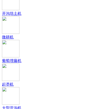
开沟培土机
微耕机
葡萄埋藤机
起垄机
大型开沟机