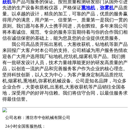
获机
等产品与服务的保证。按照质量检测研发部门从国外引进
先进的生产设备和质检仪器，严格保证
熏地机
，
弥雾机
产品质
量。以卓越的设计，精良的加工，可靠的产品，优质的服务赢
得用户的满意，用户第一、信誉第一、质量第一是我们一贯的
原则。我们愿与各界人士携手同进，共创辉煌。多年来我公司
将本着诚信、规范、专业的服务宗旨期待着与你的合作我们相
信在诚信保密的基础上，能为您及您的企业提供优质服务。
我公司高品质开拓出葱机，大葱收获机，钻地机等新产品
来回报广大客户对本公司的支持。公司精诚为用户服务热情欢
迎各广大用户选用我厂钻地机,挖坑机,烟雾机等产品。我们拥
有一批研发设计人员，技术力量雄厚能更好的研发高质量的产
品，以创造一流的产品和完善服务客户作为企业的核心理念。
坚持科技创新，以人文为中心，为客户量身定制高品质挖坑
机,烟雾机,熏地机,弥雾机机械设备。公司是知名品牌，与众多
企业合作，大姜收获机,出葱机,大葱收获机等产品销往全国各
地，深受用户的好评与信赖。我们将信守合同，以最佳服务求
得最佳信誉。
公司名称：潍坊市中创机械有限公司
24小时全国客服热线：