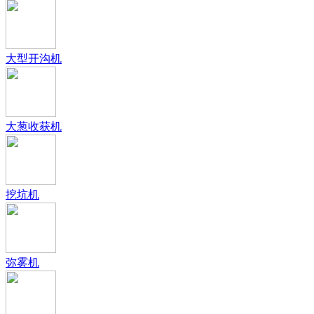
大型开沟机
大葱收获机
挖坑机
弥雾机