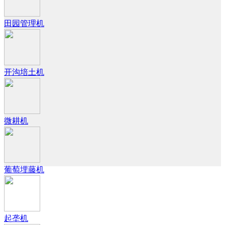
田园管理机
开沟培土机
微耕机
葡萄埋藤机
起垄机