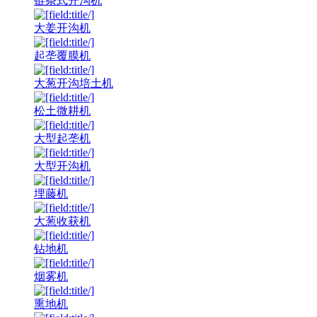
链条式开沟机
大姜开沟机
起垄覆膜机
大葱开沟培土机
松土微耕机
大型起垄机
大型开沟机
埋藤机
大葱收获机
钻地机
烟雾机
熏地机