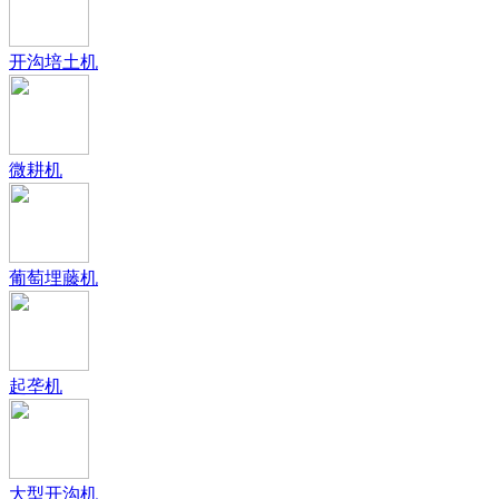
开沟培土机
微耕机
葡萄埋藤机
起垄机
大型开沟机