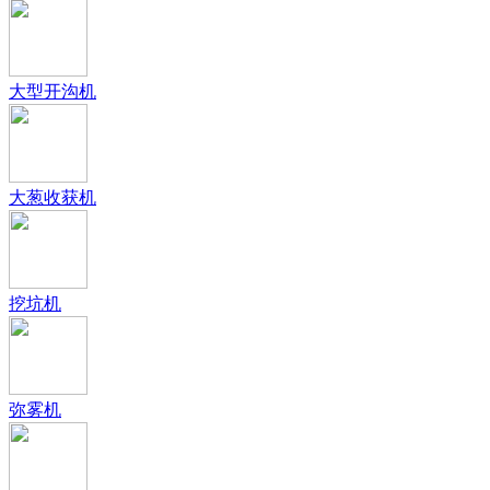
大型开沟机
大葱收获机
挖坑机
弥雾机