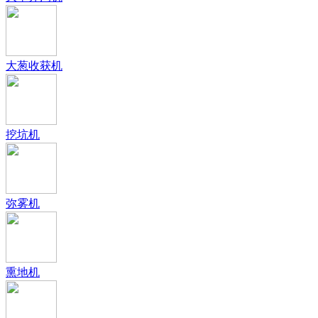
大葱收获机
挖坑机
弥雾机
熏地机