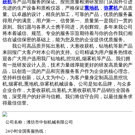
获机
等产品与服务的保证。按照质量检测研发部门从国外引进
先进的生产设备和质检仪器，严格保证
熏地机
，
弥雾机
产品质
量。以卓越的设计，精良的加工，可靠的产品，优质的服务赢
得用户的满意，用户第一、信誉第一、质量第一是我们一贯的
原则。我们愿与各界人士携手同进，共创辉煌。多年来我公司
将本着诚信、规范、专业的服务宗旨期待着与你的合作我们相
信在诚信保密的基础上，能为您及您的企业提供优质服务。
我公司高品质开拓出葱机，大葱收获机，钻地机等新产品
来回报广大客户对本公司的支持。公司精诚为用户服务热情欢
迎各广大用户选用我厂钻地机,挖坑机,烟雾机等产品。我们拥
有一批研发设计人员，技术力量雄厚能更好的研发高质量的产
品，以创造一流的产品和完善服务客户作为企业的核心理念。
坚持科技创新，以人文为中心，为客户量身定制高品质挖坑
机,烟雾机,熏地机,弥雾机机械设备。公司是知名品牌，与众多
企业合作，大姜收获机,出葱机,大葱收获机等产品销往全国各
地，深受用户的好评与信赖。我们将信守合同，以最佳服务求
得最佳信誉。
公司名称：潍坊市中创机械有限公司
24小时全国客服热线：