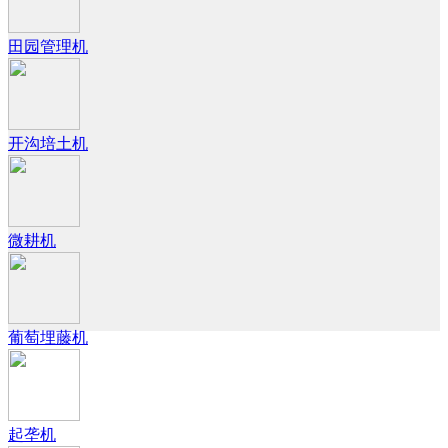
田园管理机
开沟培土机
微耕机
葡萄埋藤机
起垄机